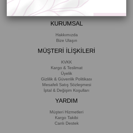
Üyelik koşullarını
ve
kişisel verilerimin
korunmasını kabul ediyorum.
KURUMSAL
Hakkımızda
Bize Ulaşın
MÜŞTERİ İLİŞKİLERİ
KVKK
Kargo & Teslimat
Üyelik
Gizlilik & Güvenlik Politikası
Mesafeli Satış Sözleşmesi
İptal & Değişim Koşulları
YARDIM
Müşteri Hizmetleri
Kargo Takibi
Canlı Destek