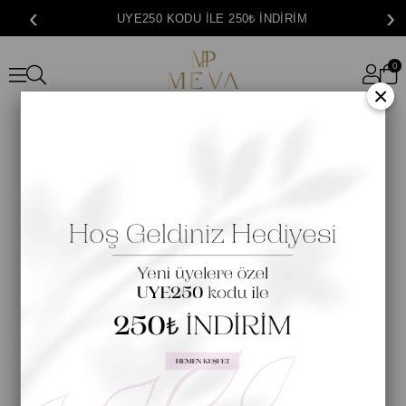
‹
›
UYE250 KODU İLE 250₺ İNDİRİM
0
×
En Yeni Koleksiyonları, Kampanyaları ve Özel İndirimler Hakkında Bilgi
Almak İçin E - Bültene Kayıt Olun
Gönder