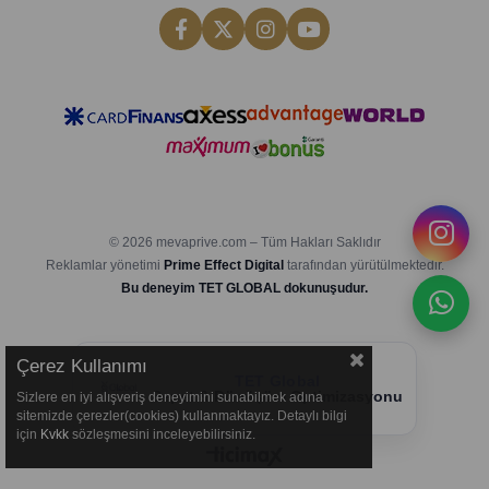
© 2026 mevaprive.com – Tüm Hakları Saklıdır
Reklamlar yönetimi
Prime Effect Digital
tarafından yürütülmektedir.
Bu deneyim TET GLOBAL dokunuşudur.
Çerez Kullanımı
TET Global
Sepet & Dönüşüm Optimizasyonu
Sizlere en iyi alışveriş deneyimini sunabilmek adına
sitemizde çerezler(cookies) kullanmaktayız. Detaylı bilgi
için
Kvkk
sözleşmesini inceleyebilirsiniz.