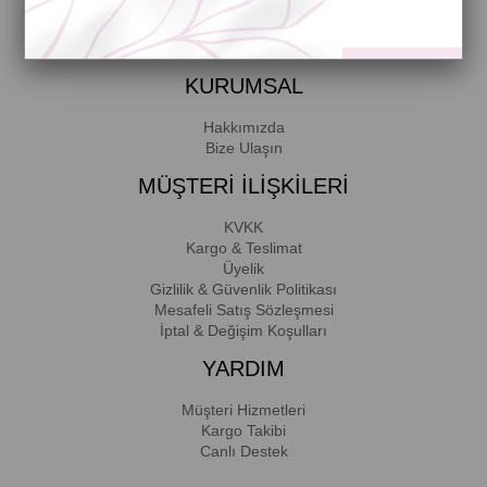
Üyelik koşullarını
ve
kişisel verilerimin
korunmasını kabul ediyorum.
KURUMSAL
Hakkımızda
Bize Ulaşın
MÜŞTERİ İLİŞKİLERİ
KVKK
Kargo & Teslimat
Üyelik
Gizlilik & Güvenlik Politikası
Mesafeli Satış Sözleşmesi
İptal & Değişim Koşulları
YARDIM
Müşteri Hizmetleri
Kargo Takibi
Canlı Destek