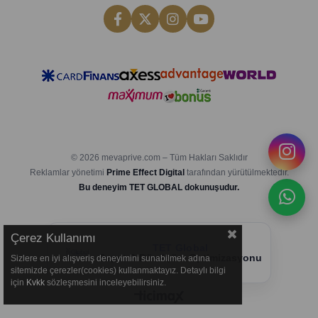
© 2026 mevaprive.com – Tüm Hakları Saklıdır
Reklamlar yönetimi
Prime Effect Digital
tarafından yürütülmektedir.
Bu deneyim TET GLOBAL dokunuşudur.
Çerez Kullanımı
TET Global
Sepet & Dönüşüm Optimizasyonu
Sizlere en iyi alışveriş deneyimini sunabilmek adına
sitemizde çerezler(cookies) kullanmaktayız. Detaylı bilgi
için
Kvkk
sözleşmesini inceleyebilirsiniz.