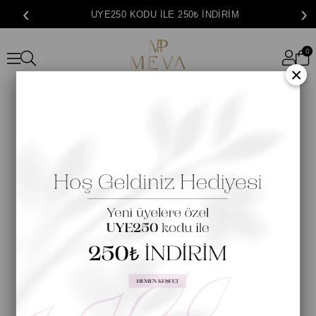
‹
›
UYE250 KODU İLE 250₺ İNDİRİM
0
×
En Yeni Koleksiyonları, Kampanyaları ve Özel İndirimler Hakkında Bilgi
Almak İçin E - Bültene Kayıt Olun
Gönder