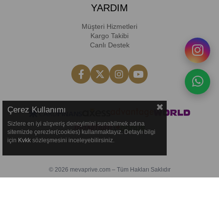
YARDIM
Müşteri Hizmetleri
Kargo Takibi
Canlı Destek
Çerez Kullanımı
Sizlere en iyi alışveriş deneyimini sunabilmek adına
sitemizde çerezler(cookies) kullanmaktayız. Detaylı bilgi
için
Kvkk
sözleşmesini inceleyebilirsiniz.
© 2026 mevaprive.com – Tüm Hakları Saklıdır
Reklamlar yönetimi
Prime Effect Digital
tarafından yürütülmektedir.
Bu deneyim TET GLOBAL dokunuşudur.