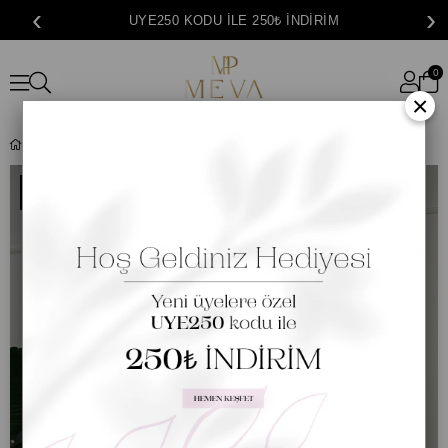
‹
›
3000₺ ÜZERİ ÜCRETSİZ KARGO
0
×
Keten Dokulu Naturel Elbise | Haki