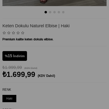
Keten Dokulu Naturel Elbise | Haki
Premium kalite keten dokulu elbise.
15
%
İndirim
₺1.999,99
(KDV Dahil)
₺1.699,99
(KDV Dahil)
RENK
Haki