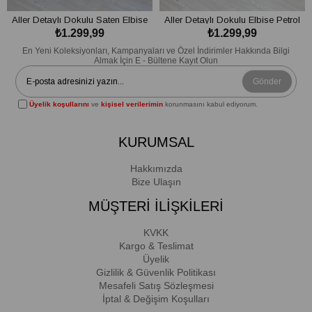
Aller Detaylı Dokulu Saten Elbise
Aller Detaylı Dokulu Elbise Petrol
₺1.299,99
₺1.299,99
Yağ Yeşili
Mavi
SEPETE EKLE
SEPETE EKLE
En Yeni Koleksiyonları, Kampanyaları ve Özel İndirimler Hakkında Bilgi
Almak İçin E - Bültene Kayıt Olun
Gönder
Üyelik koşullarını
ve
kişisel verilerimin
korunmasını kabul ediyorum.
KURUMSAL
Hakkımızda
Bize Ulaşın
MÜŞTERİ İLİŞKİLERİ
KVKK
Kargo & Teslimat
Üyelik
Gizlilik & Güvenlik Politikası
Mesafeli Satış Sözleşmesi
İptal & Değişim Koşulları