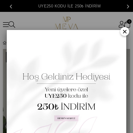
‹
›
3000₺ ÜZERİ ÜCRETSİZ KARGO
0
×
Lorien Fisto Elbise | Krem