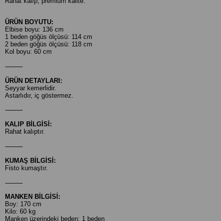
Rahat kalıp, premium kalite.
ÜRÜN BOYUTU:
Elbise boyu: 136 cm
1 beden göğüs ölçüsü: 114 cm
2 beden göğüs ölçüsü: 118 cm
Kol boyu: 60 cm
⸻
ÜRÜN DETAYLARI:
Seyyar kemerlidir.
Astarlıdır, iç göstermez.
⸻
KALIP BİLGİSİ:
Rahat kalıptır.
⸻
KUMAŞ BİLGİSİ:
Fisto kumaştır.
⸻
MANKEN BİLGİSİ:
Boy: 170 cm
Kilo: 60 kg
Manken üzerindeki beden: 1 beden