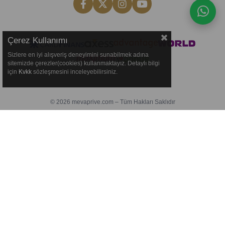
Çerez Kullanımı
Sizlere en iyi alışveriş deneyimini sunabilmek adına
sitemizde çerezler(cookies) kullanmaktayız. Detaylı bilgi
için
Kvkk
sözleşmesini inceleyebilirsiniz.
© 2026 mevaprive.com – Tüm Hakları Saklıdır
Reklamlar yönetimi
Prime Effect Digital
tarafından yürütülmektedir.
Bu deneyim TET GLOBAL dokunuşudur.
TET Global
TET
Meta & Google Ads Yönetimi