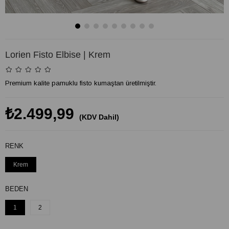
Lorien Fisto Elbise | Krem
Premium kalite pamuklu fisto kumaştan üretilmiştir.
₺2.499,99
(KDV Dahil)
RENK
Krem
BEDEN
1
2