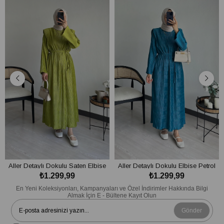
Aller Detaylı Dokulu Saten Elbise
Aller Detaylı Dokulu Elbise Petrol
₺1.299,99
₺1.299,99
Yağ Yeşili
Mavi
SEPETE EKLE
SEPETE EKLE
En Yeni Koleksiyonları, Kampanyaları ve Özel İndirimler Hakkında Bilgi
Almak İçin E - Bültene Kayıt Olun
Gönder